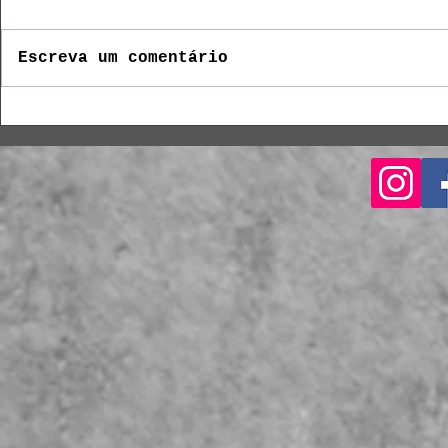
Escreva um comentário
Entrevista do Rock Mania
Cavalera c
com Michael Kiske
no Brasil
repercute em mais de 40
sites de 15 países e 3
continentes